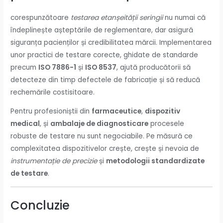
corespunzătoare
testarea etanșeității seringii
nu numai că
îndeplinește așteptările de reglementare, dar asigură
siguranța pacienților și credibilitatea mărcii. Implementarea
unor practici de testare corecte, ghidate de standarde
precum
ISO 7886-1
și
ISO 8537
, ajută producătorii să
detecteze din timp defectele de fabricație și să reducă
rechemările costisitoare.
Pentru profesioniștii din
farmaceutice
,
dispozitiv
medical
, și
ambalaje de diagnosticare
procesele
robuste de testare nu sunt negociabile. Pe măsură ce
complexitatea dispozitivelor crește, crește și nevoia de
instrumentație de precizie
și
metodologii standardizate
de testare
.
Concluzie