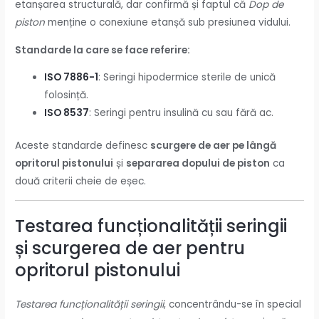
etanșarea structurală, dar confirmă și faptul că
Dop de
piston
menține o conexiune etanșă sub presiunea vidului.
Standarde la care se face referire:
ISO 7886-1
: Seringi hipodermice sterile de unică
folosință.
ISO 8537
: Seringi pentru insulină cu sau fără ac.
Aceste standarde definesc
scurgere de aer pe lângă
opritorul pistonului
și
separarea dopului de piston
ca
două criterii cheie de eșec.
Testarea funcționalității seringii
și scurgerea de aer pentru
opritorul pistonului
Testarea funcționalității seringii
, concentrându-se în special