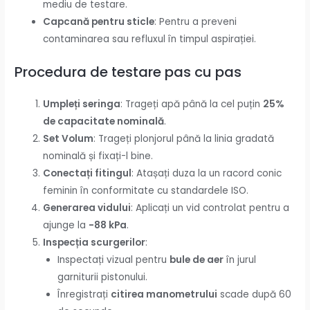
mediu de testare.
Capcană pentru sticle
: Pentru a preveni
contaminarea sau refluxul în timpul aspirației.
Procedura de testare pas cu pas
Umpleți seringa
: Trageți apă până la cel puțin
25%
de capacitate nominală
.
Set Volum
: Trageți plonjorul până la linia gradată
nominală și fixați-l bine.
Conectați fitingul
: Atașați duza la un racord conic
feminin în conformitate cu standardele ISO.
Generarea vidului
: Aplicați un vid controlat pentru a
ajunge la
-88 kPa
.
Inspecția scurgerilor
:
Inspectați vizual pentru
bule de aer
în jurul
garniturii pistonului.
Înregistrați
citirea manometrului
scade după 60