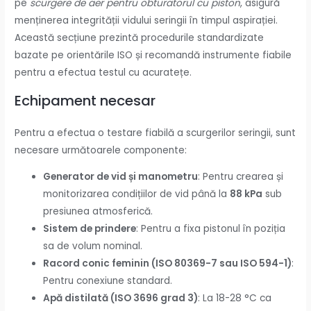
pe
scurgere de aer pentru obturatorul cu piston
, asigură
menținerea integrității vidului seringii în timpul aspirației.
Această secțiune prezintă procedurile standardizate
bazate pe orientările ISO și recomandă instrumente fiabile
pentru a efectua testul cu acuratețe.
Echipament necesar
Pentru a efectua o testare fiabilă a scurgerilor seringii, sunt
necesare următoarele componente:
Generator de vid și manometru
: Pentru crearea și
monitorizarea condițiilor de vid până la
88 kPa
sub
presiunea atmosferică.
Sistem de prindere
: Pentru a fixa pistonul în poziția
sa de volum nominal.
Racord conic feminin (ISO 80369-7 sau ISO 594-1)
:
Pentru conexiune standard.
Apă distilată (ISO 3696 grad 3)
: La 18-28 °C ca