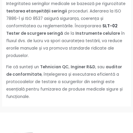
Integritatea seringilor medicale se bazează pe rigurozitate
testarea etanșeității seringii
proceduri. Aderarea la ISO
7886-1 și ISO 8537 asigură siguranța, coerența și
conformitatea cu reglementările. Încorporarea
SLT-02
Tester de scurgere seringă
de la
Instrumente celulare
în
fluxul dvs. de lucru va spori acuratețea testării, va reduce
erorile manuale și va promova standarde ridicate ale
produselor.
Fie că sunteți un
Tehnician QC
,
Inginer R&D
, sau
auditor
de conformitate
, înțelegerea și executarea eficientă a
protocoalelor de testare a scurgerilor din seringi este
esențială pentru furnizarea de produse medicale sigure și
funcționale.