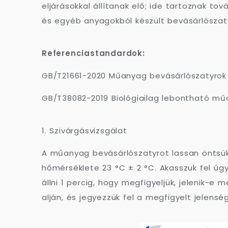
eljárásokkal állítanak elő; ide tartoznak t
és egyéb anyagokból készült bevásárlószaty
Referenciastandardok:
GB/T21661-2020 Műanyag bevásárlószatyrok
GB/T38082-2019 Biológiailag lebontható mű
1. Szivárgásvizsgálat
A műanyag bevásárlószatyrot lassan öntsük
hőmérséklete 23 °C ± 2 °C. Akasszuk fel úgy,
állni 1 percig, hogy megfigyeljük, jelenik-
alján, és jegyezzük fel a megfigyelt jelens