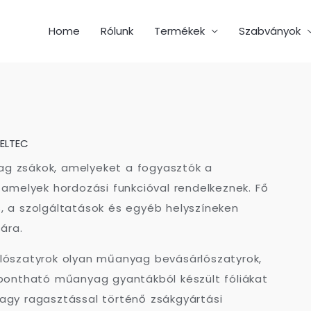
Home
Rólunk
Termékek
Szabványok
ELTEC
g zsákok, amelyeket a fogyasztók a
 amelyek hordozási funkcióval rendelkeznek. Fő
, a szolgáltatások és egyéb helyszíneken
ára.
lószatyrok olyan műanyag bevásárlószatyrok,
ebontható műanyag gyantákból készült fóliákat
agy ragasztással történő zsákgyártási