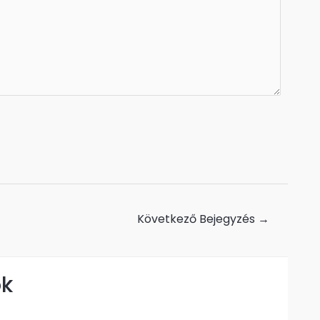
Következő Bejegyzés
→
ok