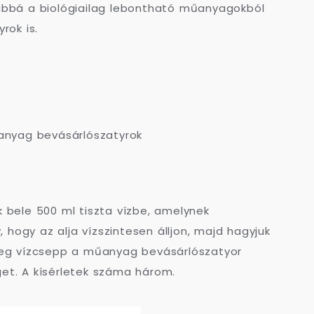
ovábbá a biológiailag lebontható műanyagokból
rok is.
anyag bevásárlószatyrok
 bele 500 ml tiszta vízbe, amelynek
 hogy az alja vízszintesen álljon, majd hagyjuk
e meg vízcsepp a műanyag bevásárlószatyor
éget. A kísérletek száma három.