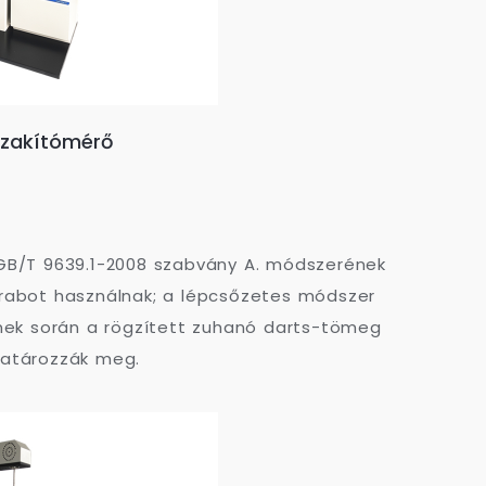
szakítómérő
GB/T 9639.1-2008 szabvány A. módszerének
darabot használnak; a lépcsőzetes módszer
nek során a rögzített zuhanó darts-tömeg
határozzák meg.