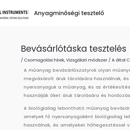
Anyagminőségi tesztelő
Bevásárlótáska tesztelés
/
Csomagolási hírek
,
Vizsgálati módszer
/ A által
C
A műanyag bevásárlószatyrok olyan műanya
megvásárolt áruk tárolására használnak, és
nyersanyaguk a műanyag, és az értékesítés
használják őket áruk tárolására és hordozás
A biológiailag lebontható műanyag bevásár
amelyek fő nyersanyagaként biológiailag l
használnak, és amelyeket hőhegesztéssel v