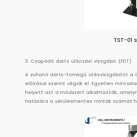
TST-01 
3. Csapódó darts ütközési vizsgálat (FDT)
A zuhanó darts-tömegű ütésvizsgálatot a 
előírásai szerint végzik el. Egyetlen minta
helyett azt a módszert alkalmazzák, amely
hatására a sérülésmentes minták számát 