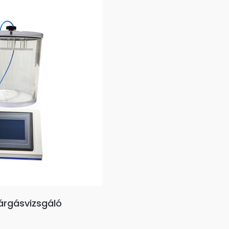
árgásvizsgáló