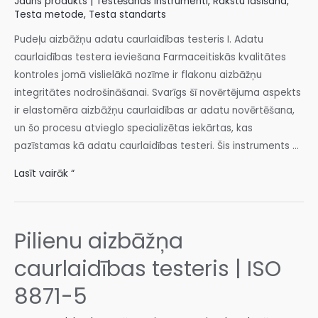
Jauns produkts | Testēšanas instrumenti
,
Rakstu lasīšana
,
Testa metode
,
Testa standarts
Pudeļu aizbāžņu adatu caurlaidības testeris I. Adatu
caurlaidības testera ieviešana Farmaceitiskās kvalitātes
kontroles jomā vislielākā nozīme ir flakonu aizbāžņu
integritātes nodrošināšanai. Svarīgs šī novērtējuma aspekts
ir elastomēra aizbāžņu caurlaidības ar adatu novērtēšana,
un šo procesu atvieglo specializētas iekārtas, kas
pazīstamas kā adatu caurlaidības testeri. Šis instruments ...
Lasīt vairāk “
Pilienu aizbāžņa
caurlaidības testeris | ISO
8871-5