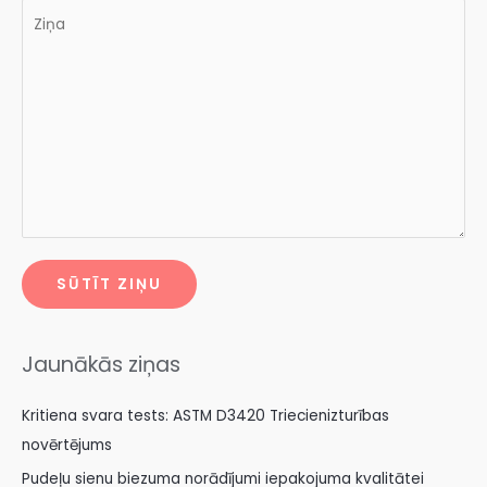
SŪTĪT ZIŅU
Jaunākās ziņas
Kritiena svara tests: ASTM D3420 Triecienizturības
novērtējums
Pudeļu sienu biezuma norādījumi iepakojuma kvalitātei