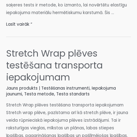
saķeres tests ir metode, ko izmanto, lai novērtētu elastīgu
iepakojuma materiālu hermētiskumu karstumā. Šis ...
Lasīt vairāk “
Stretch Wrap plēves
testēšana transporta
iepakojumam
Jauns produkts | Testēšanas instrumenti
,
Iepakojuma
jaunumi
,
Testa metode
,
Testa standarts
Stretch Wrap plēves testēšana transporta iepakojumam
Stretch wrap plēve, pazīstama arī kā stretch plēve, ir jauna
veida rūpnieciskā iepakojuma plēves izstrādājumi. Tai ir
raksturīgas vieglas, mīkstas un plānas, labas stiepes
īpašības, pagarināšanas īpašības un pašlīmējošas īpašības.