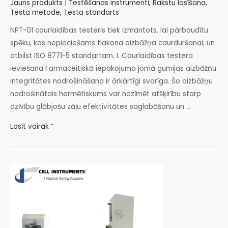
Jauns produkts | Testēšanas instrumenti
,
Rakstu lasīšana
,
Testa metode
,
Testa standarts
NPT-01 caurlaidības testeris tiek izmantots, lai pārbaudītu
spēku, kas nepieciešams flakona aizbāžņa caurduršanai, un
atbilst ISO 8771-5 standartam. I. Caurlaidības testera
ieviešana Farmaceitiskā iepakojuma jomā gumijas aizbāžņu
integritātes nodrošināšana ir ārkārtīgi svarīga. Šo aizbāžņu
nodrošinātais hermētiskums var nozīmēt atšķirību starp
dzīvību glābjošu zāļu efektivitātes saglabāšanu un ...
Lasīt vairāk “