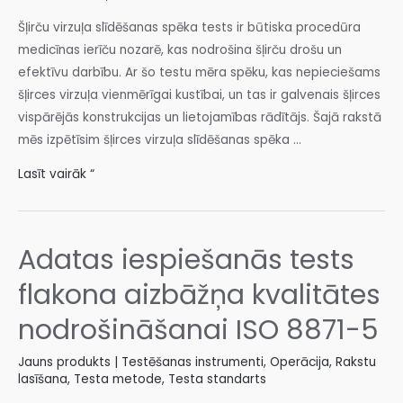
Šļirču virzuļa slīdēšanas spēka tests ir būtiska procedūra
medicīnas ierīču nozarē, kas nodrošina šļirču drošu un
efektīvu darbību. Ar šo testu mēra spēku, kas nepieciešams
šļirces virzuļa vienmērīgai kustībai, un tas ir galvenais šļirces
vispārējās konstrukcijas un lietojamības rādītājs. Šajā rakstā
mēs izpētīsim šļirces virzuļa slīdēšanas spēka ...
Lasīt vairāk “
Adatas iespiešanās tests
flakona aizbāžņa kvalitātes
nodrošināšanai ISO 8871-5
Jauns produkts | Testēšanas instrumenti
,
Operācija
,
Rakstu
lasīšana
,
Testa metode
,
Testa standarts