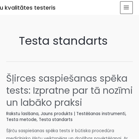
u kvalitātes testeris
Testa standarts
Šļirces saspiešanas spēka
tests: Izpratne par tā nozīmi
un labāko praksi
Rakstu lasīšana
,
Jauns produkts | Testēšanas instrumenti
,
Testa metode
,
Testa standarts
Šļirču saspiešanas spēka tests ir būtiska procedūra
medicīnisko šļirču veiktspējas un drošības novērtēšanai. Ar