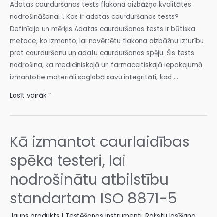
Adatas caurduršanas tests flakona aizbāžņa kvalitātes
nodrošināšanai I. Kas ir adatas caurduršanas tests?
Definīcija un mērķis Adatas caurduršanas tests ir būtiska
metode, ko izmanto, lai novērtētu flakona aizbāžņu izturību
pret caurduršanu un adatu caurduršanas spēju. Šis tests
nodrošina, ka medicīniskajā un farmaceitiskajā iepakojumā
izmantotie materiāli saglabā savu integritāti, kad …
Lasīt vairāk “
Kā izmantot caurlaidības
spēka testeri, lai
nodrošinātu atbilstību
standartam ISO 8871-5
Jauns produkts | Testēšanas instrumenti
,
Rakstu lasīšana
,