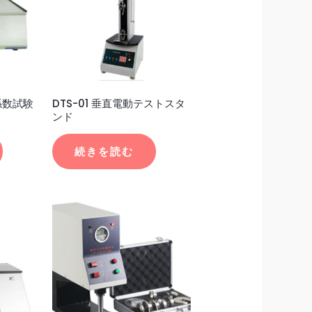
擦係数試験
DTS-01 垂直電動テストスタ
ンド
続きを読む