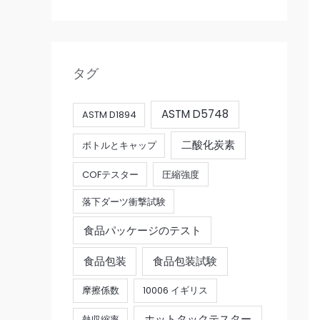
タグ
ASTM D5748
ASTM D1894
二酸化炭素
ボトルとキャップ
COFテスター
圧縮強度
落下ダーツ衝撃試験
食品パッケージのテスト
食品包装
食品包装試験
摩擦係数
10006 イギリス
ホットタックテスター
熱収縮率