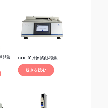
衝撃試験
COF-01 摩擦係数試験機
続きを読む