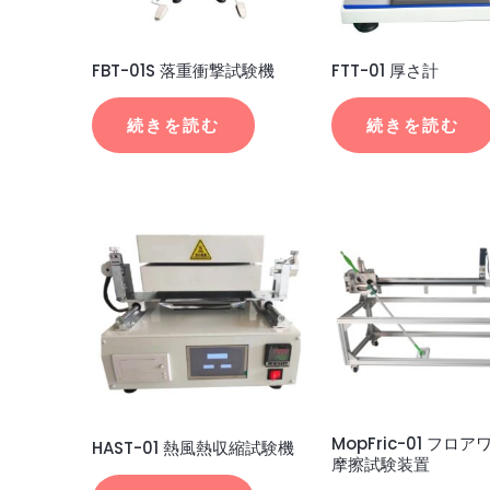
FBT-01S 落重衝撃試験機
FTT-01 厚さ計
続きを読む
続きを読む
MopFric-01 フロ
HAST-01 熱風熱収縮試験機
摩擦試験装置