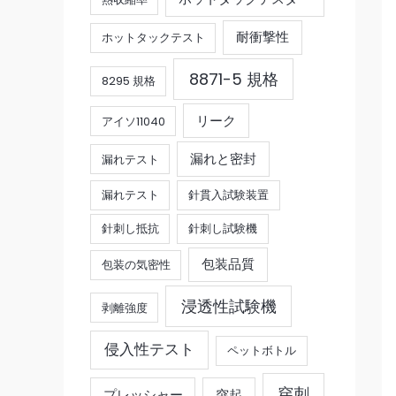
耐衝撃性
ホットタックテスト
8871-5 規格
8295 規格
リーク
アイソ11040
漏れと密封
漏れテスト
漏れテスト
針貫入試験装置
針刺し抵抗
針刺し試験機
包装品質
包装の気密性
浸透性試験機
剥離強度
侵入性テスト
ペットボトル
穿刺
プレッシャー
突起